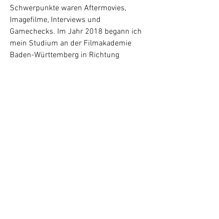
Schwerpunkte waren Aftermovies,
Imagefilme, Interviews und
Gamechecks. Im Jahr 2018 begann ich
mein Studium an der Filmakademie
Baden-Württemberg in Richtung
Montage/Schnitt und arbeite jetzt als
freiberufliche Editorin im Raum
Stuttgart.
Schnittsysteme:
Avid Media Composer
Adobe Premiere Pro
weitere Softwarekenntnisse:
Adobe After Effects
Adobe Photoshop
Blackmagic Design DaVinci Resolve