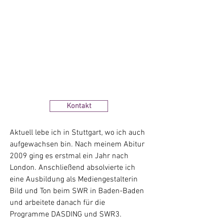
Gibt es etwas Spannenderes, als
Emotionen in Menschen zu wecken,
sie zu verzaubern? Das erreiche ich
mit der Montage von Bildern besser
als mit Texten. Also überzeuge dich
selbst und schneide dein nächstes
Projekt mit mir.
Kontakt
Aktuell lebe ich in Stuttgart, wo ich auch
aufgewachsen bin. Nach meinem Abitur
2009 ging es erstmal ein Jahr nach
London. Anschließend absolvierte ich
eine Ausbildung als Mediengestalterin
Bild und Ton beim SWR in Baden-Baden
und arbeitete danach für die
Programme DASDING und SWR3.