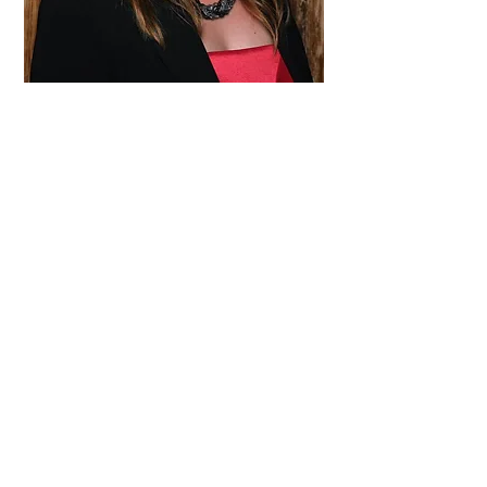
Egal ob Gänsehaut, Lachanfälle oder
anschließende Diskussionen -
Filme
müssen Emotionen wecken!
Mir ist es wichtig, die
Zuschauenden zu berühren, zu
verzaubern und zu bewegen.
Mit acht Jahren Berufserfahrung
beim SWR in Baden-Baden und vier
Jahren Studium an der
Filmakademie Baden-Württemberg
habe ich das nötige Know-How um
deine Filmidee passend zu
erzählen.