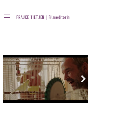
FRAUKE TIETJEN | Filmeditorin
Luckywon
Kurzfilm | 30 Min | 2022
Als Gesa und ihr Ehemann Rainer
sechs Richtige im Lotto haben, ist
die Freude nur von kurzer Dauer –