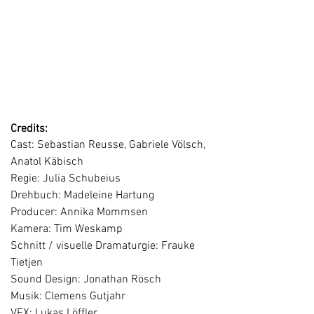
die Spielquittung ist nicht
auffindbar. Der Lottogewinn wird zur
Chance auf ein neues Leben und
zum Katalysator einer
Emanzipationsgeschichte.
Credits:
Cast: Sebastian Reusse, Gabriele Völsch,
Anatol Käbisch
Regie: Julia Schubeius
Drehbuch: Madeleine Hartung
Producer: Annika Mommsen
Kamera: Tim Weskamp
Schnitt / visuelle Dramaturgie: Frauke
Tietjen
Sound Design: Jonathan Rösch
Musik: Clemens Gutjahr
VFX: Lukas Löffler