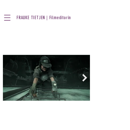
FRAUKE TIETJEN | Filmeditorin
Sprout
Short | 5 Min | 2020
Eine junge Frau versucht aus den
gefährlichen Ruinen einer
vergangenen Zivilisation zu flüchten,