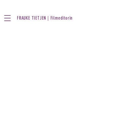
FRAUKE TIETJEN | Filmeditorin
Temple of Eternity
Spec Spot | 2 Min | 2019
Miranda entdeckt in einer
verlassenen Fabrikhalle eine alte