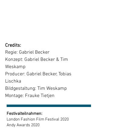
Schneiderin. Sie bringt ihr Nähen
bei und lässt sie somit ihren
Kummer und ihre Sorgen
vergessen. Doch in Wahrheit ist sie
selbst die Schneiderin.
Credits:
Regie: Gabriel Becker⠀
Konzept: Gabriel Becker & Tim
Weskamp⠀
Producer: Gabriel Becker, Tobias
Lischka⠀
Bildgestaltung: Tim Weskamp
Montage: Frauke Tietjen
Festivalteilnahmen:
London Fashion Film Festival 2020
Andy Awards 2020
La Jolla Fashion Film Festival 2020